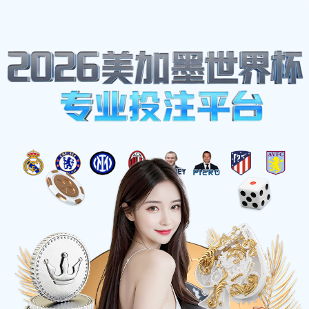
雷速leisu
雷速官方网站
高清直播
实时比分赛事追踪
雷速leisu为您提供全方位的足球赛事服务。通过雷
速官方网站，您可以享受1080P高清免费足球赛事
直播、毫秒级闪电比分推送、深度赛事分析数据以
及活跃的球迷社区，助您快人一步掌握比赛动态。
立即体验
查看赛程
✓ 无需注册，即刻体验部分热门赛事直播