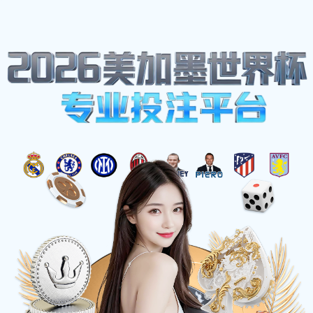
雷速leisu
雷速官方网站
高清直播
实时比分赛事追踪
雷速leisu为您提供全方位的足球赛事服务。通过雷
速官方网站，您可以享受1080P高清免费足球赛事
直播、毫秒级闪电比分推送、深度赛事分析数据以
及活跃的球迷社区，助您快人一步掌握比赛动态。
立即体验
查看赛程
✓ 无需注册，即刻体验部分热门赛事直播