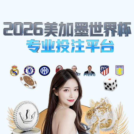
雷速leisu
雷速官方网站
高清直播
实时比分赛事追踪
雷速leisu为您提供全方位的足球赛事服务。通过雷
速官方网站，您可以享受1080P高清免费足球赛事
直播、毫秒级闪电比分推送、深度赛事分析数据以
及活跃的球迷社区，助您快人一步掌握比赛动态。
立即体验
查看赛程
✓ 无需注册，即刻体验部分热门赛事直播